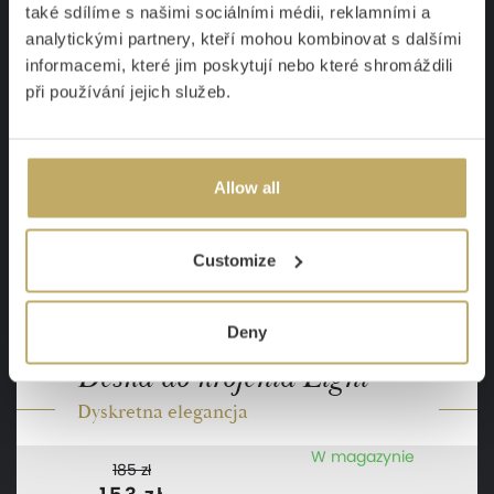
také sdílíme s našimi sociálními médii, reklamními a
analytickými partnery, kteří mohou kombinovat s dalšími
informacemi, které jim poskytují nebo které shromáždili
-17 %
při používání jejich služeb.
Allow all
Customize
Deny
Deska do krojenia Ligni
Dyskretna elegancja
W magazynie
185 zł