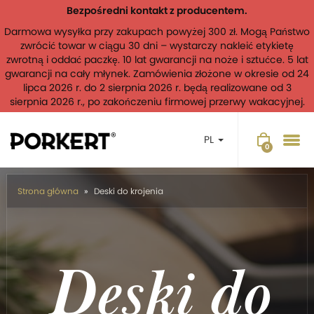
Bezpośredni kontakt z producentem.
Darmowa wysyłka przy zakupach powyżej 300 zł. Mogą Państwo
zwrócić towar w ciągu 30 dni – wystarczy nakleić etykietę
zwrotną i oddać paczkę. 10 lat gwarancji na noże i sztućce. 5 lat
gwarancji na cały młynek. Zamówienia złożone w okresie od 24
lipca 2026 r. do 2 sierpnia 2026 r. będą realizowane od 3
sierpnia 2026 r., po zakończeniu firmowej przerwy wakacyjnej.
PL
Strona główna
Deski do krojenia
Deski do