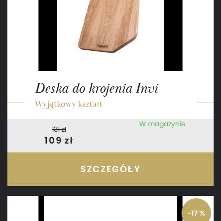
Deska do krojenia Invi
Wyjątkowy kształt
W magazynie
131 zł
109 zł
SZCZEGÓŁY
-17 %