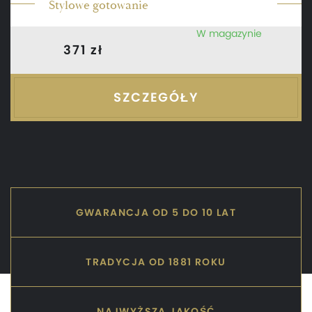
Stylowe gotowanie
W magazynie
371 zł
SZCZEGÓŁY
GWARANCJA OD 5 DO 10 LAT
TRADYCJA OD 1881 ROKU
NAJWYŻSZA JAKOŚĆ