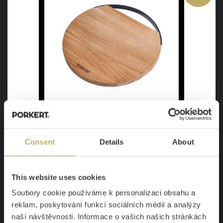
Deska do krojenia Mitis
Consent
Details
About
Oryginalny sposób serwowania
W magazynie
130 zł
This website uses cookies
108 zł
Soubory cookie používáme k personalizaci obsahu a
reklam, poskytování funkcí sociálních médií a analýzy
SZCZEGÓŁY
naší návštěvnosti. Informace o vašich našich stránkách