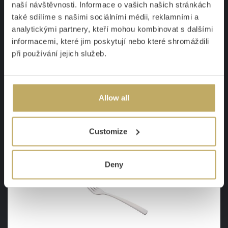
Nóż EMILIE
naší návštěvnosti. Informace o vašich našich stránkách
Dyskretna elegancja
také sdílíme s našimi sociálními médii, reklamními a
analytickými partnery, kteří mohou kombinovat s dalšími
W magazynie
informacemi, které jim poskytují nebo které shromáždili
21 zł
při používání jejich služeb.
SZCZEGÓŁY
Allow all
Customize
Deny