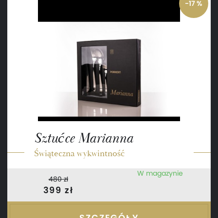
-17 %
Sztućce Marianna
Świąteczna wykwintność
W magazynie
480 zł
399 zł
SZCZEGÓŁY