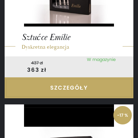
Sztućce Emílie
Dyskretna elegancja
W magazynie
437 zł
363 zł
SZCZEGÓŁY
-17 %