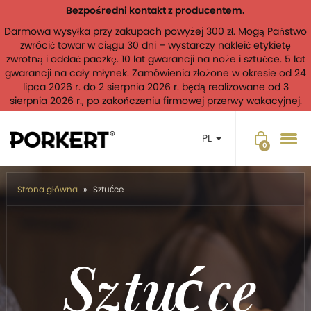
Bezpośredni kontakt z producentem.
Darmowa wysyłka przy zakupach powyżej 300 zł. Mogą Państwo
zwrócić towar w ciągu 30 dni – wystarczy nakleić etykietę
zwrotną i oddać paczkę. 10 lat gwarancji na noże i sztućce. 5 lat
gwarancji na cały młynek. Zamówienia złożone w okresie od 24
lipca 2026 r. do 2 sierpnia 2026 r. będą realizowane od 3
sierpnia 2026 r., po zakończeniu firmowej przerwy wakacyjnej.
PL
Strona główna
Sztućce
Sztućce