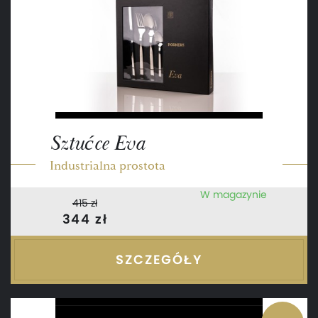
Sztućce Eva
Industrialna prostota
W magazynie
415 zł
344 zł
SZCZEGÓŁY