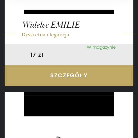
Widelec EMILIE
Dyskretna elegancja
W magazynie
17 zł
SZCZEGÓŁY