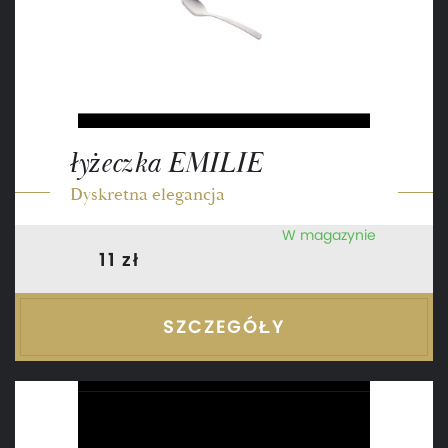
łyżeczka EMILIE
Dyskretna elegancja
W magazynie
11 zł
SZCZEGÓŁY