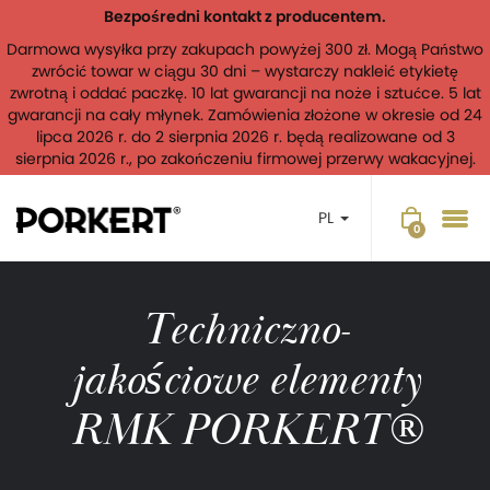
Bezpośredni kontakt z producentem.
Darmowa wysyłka przy zakupach powyżej 300 zł. Mogą Państwo
zwrócić towar w ciągu 30 dni – wystarczy nakleić etykietę
zwrotną i oddać paczkę. 10 lat gwarancji na noże i sztućce. 5 lat
gwarancji na cały młynek. Zamówienia złożone w okresie od 24
lipca 2026 r. do 2 sierpnia 2026 r. będą realizowane od 3
sierpnia 2026 r., po zakończeniu firmowej przerwy wakacyjnej.
PL
Techniczno-
jakościowe elementy
RMK PORKERT®