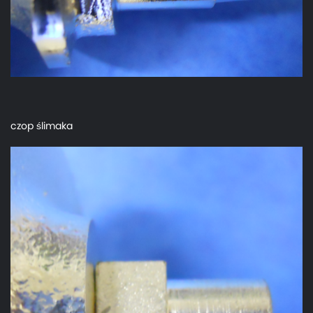
czop ślimaka