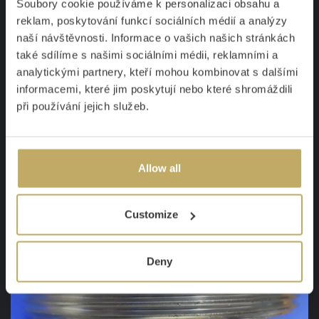
Soubory cookie používáme k personalizaci obsahu a
reklam, poskytování funkcí sociálních médií a analýzy
naší návštěvnosti. Informace o vašich našich stránkách
také sdílíme s našimi sociálními médii, reklamními a
analytickými partnery, kteří mohou kombinovat s dalšími
informacemi, které jim poskytují nebo které shromáždili
při používání jejich služeb.
Allow all
Customize
gwin korpusu
Deny